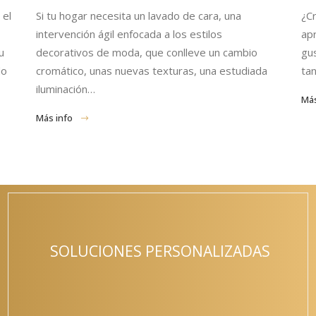
 el
Si tu hogar necesita un lavado de cara, una
¿C
intervención ágil enfocada a los estilos
apr
u
decorativos de moda, que conlleve un cambio
gus
do
cromático, unas nuevas texturas, una estudiada
ta
iluminación…
Más
Más info
SOLUCIONES PERSONALIZADAS