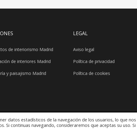
IONES
LEGAL
tos de interiorismo Madrid
Aviso legal
ción de interiores Madrid
Política de privacidad
ería y paisajismo Madrid
Política de cookies
er datos estadísticos de la navegación de los usuarios, lo que nos
los derechos reservados
os. Si continuas navegando, consideraremos que aceptas su uso. Si