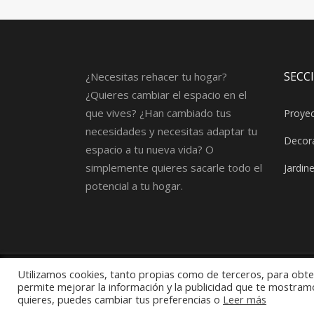
SECC
¿Necesitas rehacer tu hogar?
¿Quieres cambiar el espacio en el
que vives? ¿Han cambiado tus
Proyec
necesidades y necesitas adaptar tu
Decora
espacio a tu nueva vida? O
simplemente quieres sacarle todo el
Jardin
potencial a tu hogar.
Utilizamos cookies, tanto propias como de terceros, para obten
©
2026 sonsolesbravointeriorismo.com todos 
permite mejorar la información y la publicidad que te mostram
quieres, puedes cambiar tus preferencias o
Leer más